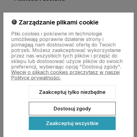
Informacje
🍪 Zarządzanie plikami cookie
Pliki cookies i pokrewne im technologie
umożliwiają poprawne działanie strony i
O nas
pomagają nam dostosować ofertę do Twoich
potrzeb. Możesz zaakceptować wykorzystanie
przez nas wszystkich tych plików i przejść do
sklepu lub dostosować użycie plików do swoich
preferencji, wybierając opcję "Dostosuj zgody".
Więcej o plikach cookies przeczytasz w naszej
Polityce prywatności.
Zaakceptuj tylko niezbędne
Sklep internetowy Shoper Premium
Szablon Shoper Modern 3.0™
od GrowCommerce
Dostosuj zgody
Zaakceptuj wszystkie