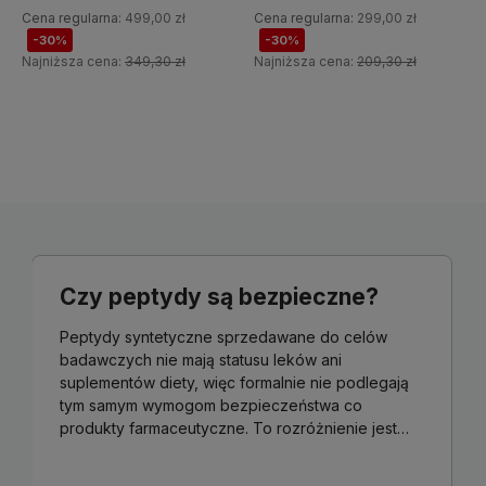
Cena regularna:
499,00 zł
Cena regularna:
299,00 zł
-30%
-30%
Najniższa cena:
349,30 zł
Najniższa cena:
209,30 zł
Do koszyka
Do koszyka
Czy peptydy są bezpieczne?
Peptydy syntetyczne sprzedawane do celów
badawczych nie mają statusu leków ani
suplementów diety, więc formalnie nie podlegają
tym samym wymogom bezpieczeństwa co
produkty farmaceutyczne. To rozróżnienie jest
kluczowe - "bezpieczeństwo" w tym kontekście
dotyczy głównie czystości substancji, warunków