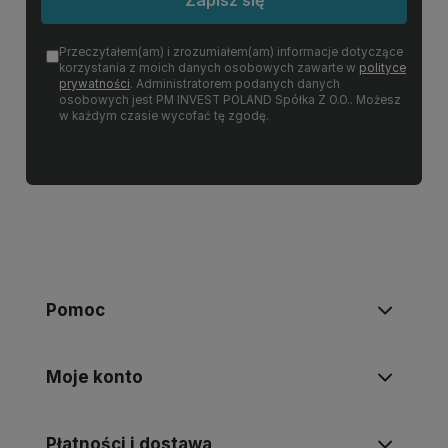
Zapisz się
Przeczytałem(am) i zrozumiałem(am) informacje dotyczące
korzystania z moich danych osobowych zawarte w
polityce
prywatności
. Administratorem podanych danych
osobowych jest PM INVEST POLAND Spółka Z O.O.. Możesz
w każdym czasie wycofać tę zgodę.
Pomoc
Moje konto
Płatności i dostawa