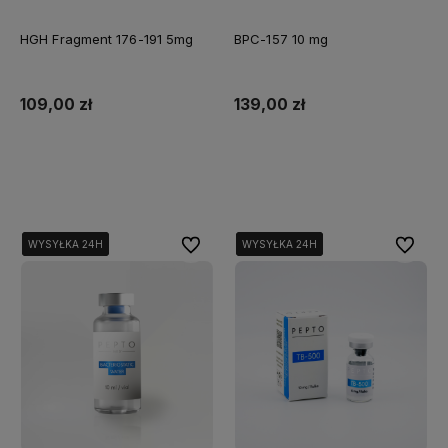
HGH Fragment 176-191 5mg
BPC-157 10 mg
109,00 zł
139,00 zł
Do koszyka
Do koszyka
Do ulubionych
Do ulubi
WYSYŁKA 24H
WYSYŁKA 24H
WYSYŁKA 24H
WYSYŁKA 24H
WYSYŁKA 24H
WYSYŁKA 24H