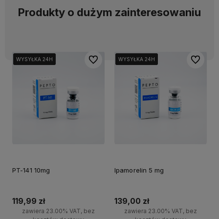
Produkty o dużym zainteresowaniu
Do ulubionych
Do ulubi
WYSYŁKA 24H
WYSYŁKA 24H
WYSYŁKA 24H
WYSYŁKA 24H
WYSYŁKA 24H
WYSYŁKA 24H
PT-141 10mg
Ipamorelin 5 mg
119,99 zł
139,00 zł
zawiera 23.00% VAT, bez
zawiera 23.00% VAT, bez