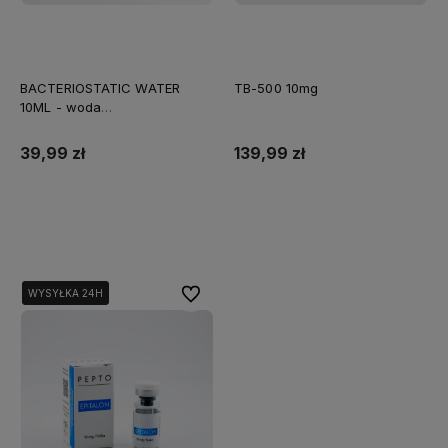
BACTERIOSTATIC WATER
TB-500 10mg
10ML - woda
bakteriostatyczna
39,99 zł
139,99 zł
Do koszyka
Do koszyka
Do ulubionych
WYSYŁKA 24H
WYSYŁKA 24H