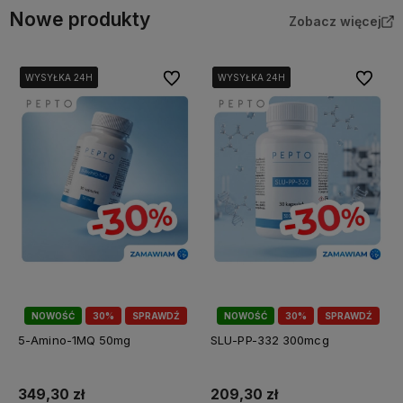
Nowe produkty
Zobacz więcej
Do ulubionych
Do ulubi
WYSYŁKA 24H
WYSYŁKA 24H
WYSYŁKA 24H
WYSYŁKA 24H
WYSYŁKA 24H
WYSYŁKA 24H
NOWOŚĆ
30%
SPRAWDŹ
NOWOŚĆ
30%
SPRAWDŹ
5-Amino-1MQ 50mg
SLU-PP-332 300mcg
349,30 zł
209,30 zł