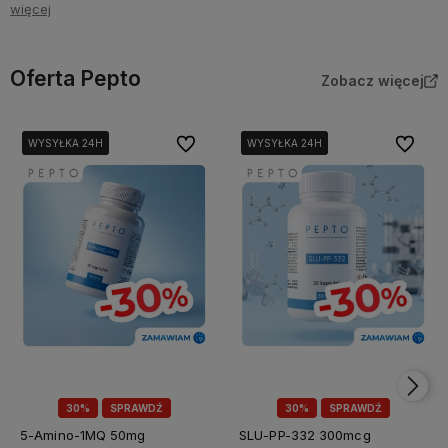
więcej
Oferta Pepto
Zobacz więcej
Do ulubionych
Do ulubi
WYSYŁKA 24H
WYSYŁKA 24H
WYSYŁKA 24H
WYSYŁKA 24H
WYSYŁKA 24H
WYSYŁKA 24H
30%
SPRAWDŹ
30%
SPRAWDŹ
5-Amino-1MQ 50mg
SLU-PP-332 300mcg