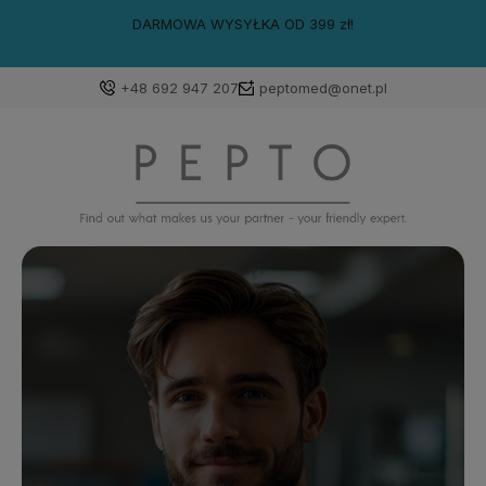
DARMOWA WYSYŁKA OD 399 zł!
+48 692 947 207
peptomed@onet.pl