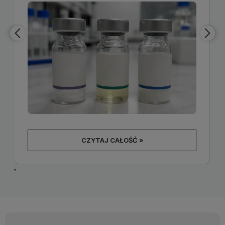
przechowywania i wiarygodności źródła, a nie
potwierdzonego profilu bezpieczeństwa dla
organizmu człowieka, którego dla większości
peptydów badawczych po prostu nie ma. Wiele
krążących przekonań - że "naturalne
pochodzenie" gwarantuje bezpieczeństwo albo
że brak statusu leku oznacza brak ryzyka - nie
znajduje potwierdzenia w dostępnych danych.
Poniżej rozdzielamy to, co wynika z badań i
regulacji, od popularnych uproszczeń.
CZYTAJ CAŁOŚĆ »