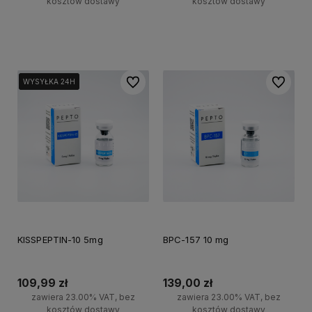
kosztów dostawy
kosztów dostawy
Do koszyka
Do koszyka
Do ulubionych
Do ulubi
WYSYŁKA 24H
WYSYŁKA 24H
WYSYŁKA 24H
KISSPEPTIN-10 5mg
BPC-157 10 mg
109,99 zł
139,00 zł
zawiera 23.00% VAT, bez
zawiera 23.00% VAT, bez
kosztów dostawy
kosztów dostawy