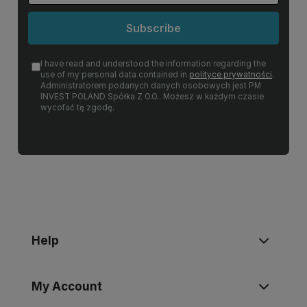
Subscribe
I have read and understood the information regarding the
use of my personal data contained in
polityce prywatności
.
Administratorem podanych danych osobowych jest PM
INVEST POLAND Spółka Z O.O.. Możesz w każdym czasie
wycofać tę zgodę.
Help
My Account