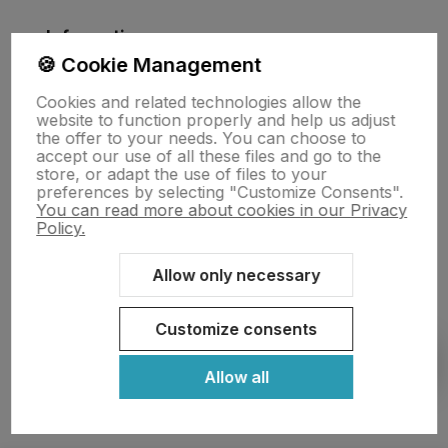
Information
🍪 Cookie Management
Cookies and related technologies allow the
About Us
website to function properly and help us adjust
the offer to your needs. You can choose to
accept our use of all these files and go to the
store, or adapt the use of files to your
preferences by selecting "Customize Consents".
You can read more about cookies in our Privacy
Policy.
Allow only necessary
Sklep internetowy Shoper Premium
Szablon Shoper Modern 3.0™
od GrowCommerce
Customize consents
Show filters
Allow all