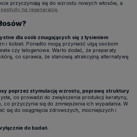
cie przyczyniają się do wzrostu nowych włosów, a
dolar amerykański
ż
peptydy na regenerację
.
euro
włosów?
stne dla osób zmagających się z łysieniem
zn i kobiet. Ponadto mogą przynieść ulgę osobom
kowate czy telogenowe. Warto dodać, że preparaty
kórę, co sprawia, że stanowią atrakcyjną alternatywę
łosy poprzez stymulację wzrostu, poprawę struktury
yste, co prowadzi do zwiększenia produkcji keratyny,
 co przyczynia się do zmniejszenia ich wypadania. W
 się do osiągnięcia zdrowszych, mocniejszych i
wyłącznie do badań
.