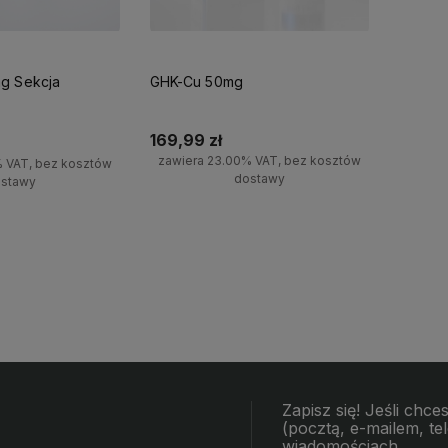
g Sekcja
GHK-Cu 50mg
169,99 zł
zawiera 23.00% VAT, bez kosztów
% VAT, bez kosztów
dostawy
stawy
Do koszyka
koszyka
Zapisz się! Jeśli ch
(pocztą, e-mailem, t
wiadomościach.