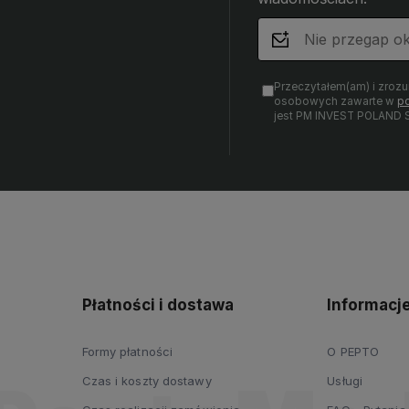
Przeczytałem(am) i zroz
osobowych zawarte w
po
jest PM INVEST POLAND S
Płatności i dostawa
Informacj
Formy płatności
O PEPTO
Czas i koszty dostawy
Usługi