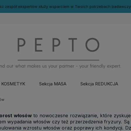
sz zespół ekspertów służy wsparciem w Twoich potrzebach badawczy
a KOSMETYK
Sekcja MASA
Sekcja REDUKCJA
sów
orost włosów
to nowoczesne rozwiązanie, które zyskuj
mem wypadania włosów czy też przerzedzenia fryzury. Są
ulowania wzrostu włosów oraz poprawy ich kondycji. Dzi