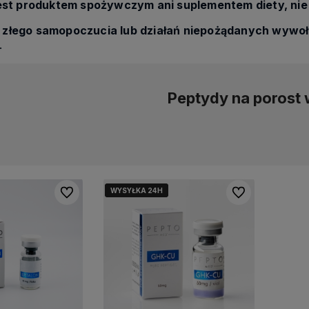
jest produktem spożywczym ani suplementem diety, nie 
złego samopoczucia lub działań niepożądanych wywoł
.
Peptydy na porost
WYSYŁKA 24H
WYSYŁKA 24H
Do ulubionych
Do ulubionych