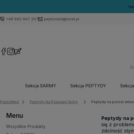
Na
+48 692 947 207
peptomed@onet.pl
Sekcja SARMY
Sekcja PEPTYDY
Sekcj
PeptoMed
Peptydy Na Poprawę Skóry
Peptydy na porost wło
Menu
Peptydy na p
się z proble
Wszystkie Produkty
zdolność stym