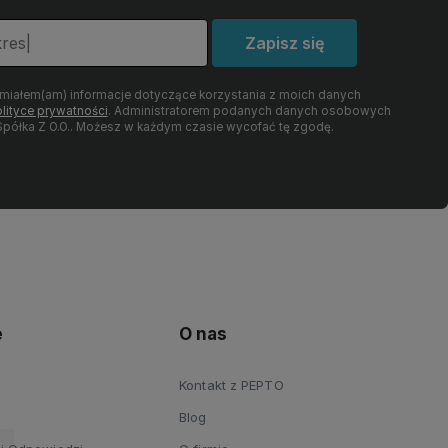
Zapisz się
umiałem(am) informacje dotyczące korzystania z moich danych
lityce prywatności
. Administratorem podanych danych osobowych
półka Z O.O.. Możesz w każdym czasie wycofać tę zgodę.
e
O nas
Kontakt z PEPTO
Blog