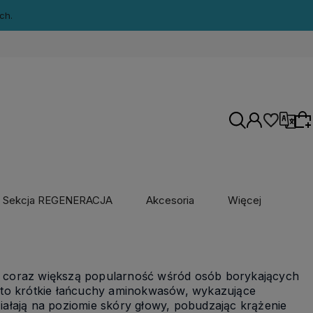
ch.
Wersje językowe
polski / Polska
Sekcja REGENERACJA
Akcesoria
Więcej
angielski / Stany Zjednoczone
Wybierz coś dla siebie z naszej aktualnej
oferty lub zaloguj się, aby przywrócić dodane
produkty do listy z poprzedniej sesji.
Waluty
e coraz większą popularność wśród osób borykających
 to krótkie łańcuchy aminokwasów, wykazujące
złoty polski
ałają na poziomie skóry głowy, pobudzając krążenie