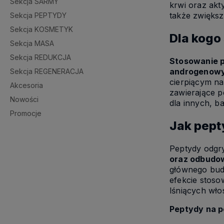
Sekcja SARMY
krwi oraz ak
także zwiększ
Sekcja PEPTYDY
Sekcja KOSMETYK
Dla kogo
Sekcja MASA
Sekcja REDUKCJA
Stosowanie p
androgenow
Sekcja REGENERACJA
cierpiącym na
Akcesoria
zawierające p
Nowości
dla innych, b
Promocje
Jak pept
Peptydy odgry
oraz odbudo
głównego budu
efekcie stoso
lśniących wło
Peptydy na p