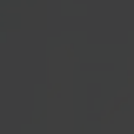
dolar amerykański
euro