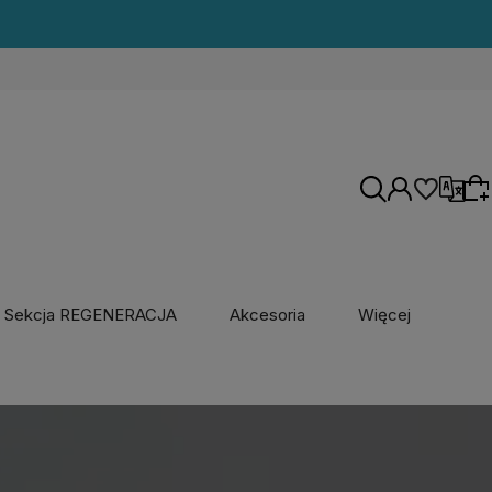
Wersje językowe
polski / Polska
Sekcja REGENERACJA
Akcesoria
Więcej
angielski / Stany Zjednoczone
Wybierz coś dla siebie z naszej aktualnej
oferty lub zaloguj się, aby przywrócić dodane
produkty do listy z poprzedniej sesji.
Waluty
złoty polski