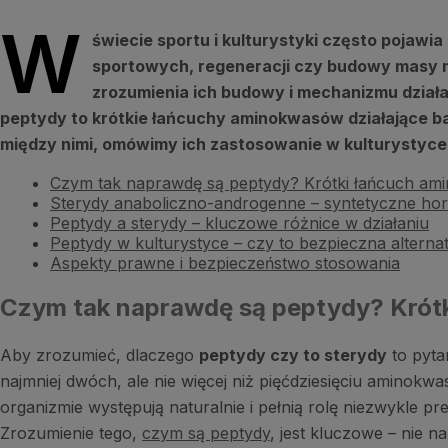
W
świecie sportu i kulturystyki często pojawi
sportowych, regeneracji czy budowy masy mię
zrozumienia ich budowy i mechanizmu dział
peptydy to krótkie łańcuchy aminokwasów działające ba
między nimi, omówimy ich zastosowanie w kulturystyce
Czym tak naprawdę są peptydy? Krótki łańcuch a
Sterydy anaboliczno-androgenne – syntetyczne h
Peptydy a sterydy – kluczowe różnice w działaniu
Peptydy w kulturystyce – czy to bezpieczna altern
Aspekty prawne i bezpieczeństwo stosowania
Czym tak naprawdę są peptydy? Krót
Aby zrozumieć, dlaczego
peptydy czy to sterydy
to pyta
najmniej dwóch, ale nie więcej niż pięćdziesięciu aminok
organizmie występują naturalnie i pełnią rolę niezwykle 
Zrozumienie tego,
czym są peptydy
, jest kluczowe – nie 