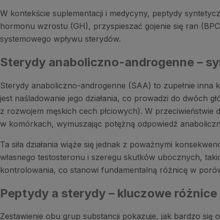
W kontekście suplementacji i medycyny, peptydy syntetycz
hormonu wzrostu (GH), przyspieszać gojenie się ran (BPC-1
systemowego wpływu sterydów.
Sterydy anaboliczno-androgenne – s
Sterydy anaboliczno-androgenne (SAA) to zupełnie inna 
jest naśladowanie jego działania, co prowadzi do dwóch 
z rozwojem męskich cech płciowych). W przeciwieństwie d
w komórkach, wymuszając potężną odpowiedź anaboliczn
Ta siła działania wiąże się jednak z poważnymi konsekw
własnego testosteronu i szeregu skutków ubocznych, takich
kontrolowania, co stanowi fundamentalną różnicę w por
Peptydy a sterydy – kluczowe różnice 
Zestawienie obu grup substancji pokazuje, jak bardzo się 