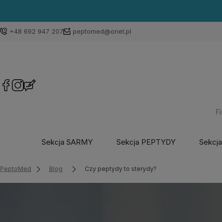
+48 692 947 207
peptomed@onet.pl
Sekcja SARMY
Sekcja PEPTYDY
Sekcj
PeptoMed
Blog
Czy peptydy to sterydy?