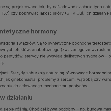
ne są projektowane tak, by naśladować działanie tych nat
57) czy poprawiać jakość skóry (GHK-Cu). Ich działanie je
yntetyczne hormony
kategoria związków. Są to syntetyczne pochodne testost
głównych efektów: anabolicznego (związanego ze wzrostem
o peptydów, sterydy nie wysyłają delikatnych sygnałów –
ą.
encjami. Sterydy zaburzają naturalną równowagę hormonal
 jak ginekomastia, problemy z sercem, wątrobą czy wahania
ównaniu do celowanego mechanizmu peptydów.
w działaniu
od siebie różnią. Choć cel bywa podobny – np. budowa masy 