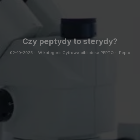
Czy peptydy to sterydy?
02-10-2025
·
W kategorii:
Cyfrowa biblioteka PEPTO
·
Pepto