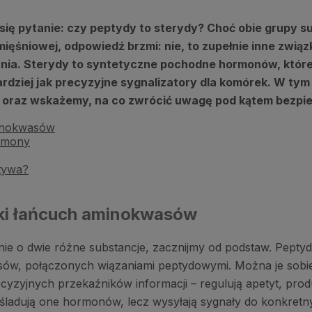
a się pytanie: czy peptydy to sterydy? Choć obie grupy
śniowej, odpowiedź brzmi: nie, to zupełnie inne związk
ania. Sterydy to syntetyczne pochodne hormonów, które
rdziej jak precyzyjne sygnalizatory dla komórek. W ty
 oraz wskażemy, na co zwrócić uwagę pod kątem bezpie
minokwasów
ormony
atywa?
ki łańcuch aminokwasów
nie o dwie różne substancje, zacznijmy od podstaw. Pept
wasów, połączonych wiązaniami peptydowymi. Można je sobi
precyzyjnych przekaźników informacji – regulują apetyt, p
naśladują one hormonów, lecz wysyłają sygnały do konkretn