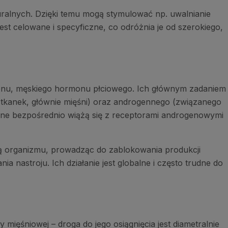
uralnych. Dzięki temu mogą stymulować np. uwalnianie
st celowane i specyficzne, co odróżnia je od szerokiego,
eronu, męskiego hormonu płciowego. Ich głównym zadaniem
 tkanek, głównie mięśni) oraz androgennego (związanego
 one bezpośrednio wiążą się z receptorami androgenowymi
ną organizmu, prowadząc do zablokowania produkcji
 nastroju. Ich działanie jest globalne i często trudne do
mięśniowej – droga do jego osiągnięcia jest diametralnie