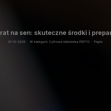
rat na sen: skuteczne środki i prepa
01-12-2025
·
W kategorii:
Cyfrowa biblioteka PEPTO
·
Pepto