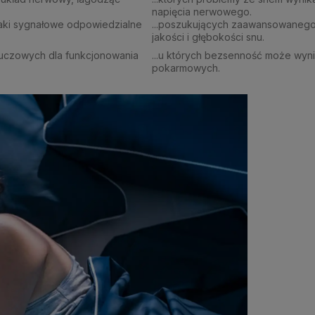
napięcia nerwowego.
laki sygnałowe odpowiedzialne
...poszukujących zaawansowanego
jakości i głębokości snu.
luczowych dla funkcjonowania
...u których bezsenność może wyn
pokarmowych.