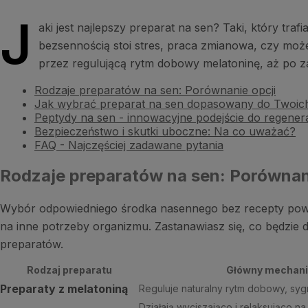
J
aki jest najlepszy preparat na sen? Taki, który tr
bezsennością stoi stres, praca zmianowa, czy może 
przez regulującą rytm dobowy melatoninę, aż po
Rodzaje preparatów na sen: Porównanie opcji
Jak wybrać preparat na sen dopasowany do Twoic
Peptydy na sen - innowacyjne podejście do regenera
Bezpieczeństwo i skutki uboczne: Na co uważać?
FAQ - Najczęściej zadawane pytania
Rodzaje preparatów na sen: Porównan
Wybór odpowiedniego środka nasennego bez recepty powi
na inne potrzeby organizmu. Zastanawiasz się, co będzie d
preparatów.
Rodzaj preparatu
Główny mechani
Preparaty z melatoniną
Reguluje naturalny rytm dobowy, syg
Działają wyciszająco i relaksująco 