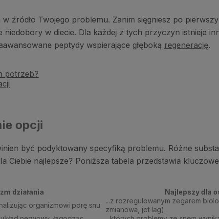
afia w źródło Twojego problemu. Zanim sięgniesz po pierwsz
niedobory w diecie. Dla każdej z tych przyczyn istnieje inn
 zaawansowane peptydy wspierające głęboką
regenerację
.
h potrzeb?
cji
ie opcji
nien być podyktowany specyfiką problemu. Różne substan
la Ciebie najlepsze? Poniższa tabela przedstawia kluczowe
zm działania
Najlepszy dla o
...z rozregulowanym zegarem biolo
nalizując organizmowi porę snu.
zmianowa, jet lag).
na układ nerwowy, łagodząc
...których problemy ze snem wynikaj