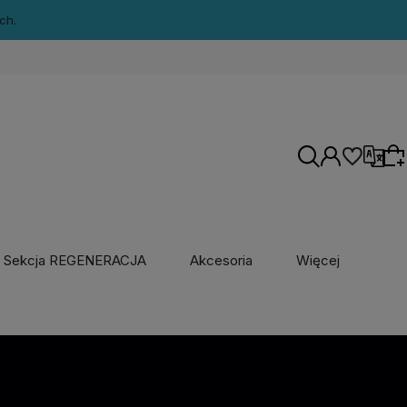
ch.
Wersje językowe
polski / Polska
Sekcja REGENERACJA
Akcesoria
Więcej
angielski / Stany Zjednoczone
Wybierz coś dla siebie z naszej aktualnej
oferty lub zaloguj się, aby przywrócić dodane
produkty do listy z poprzedniej sesji.
Waluty
złoty polski