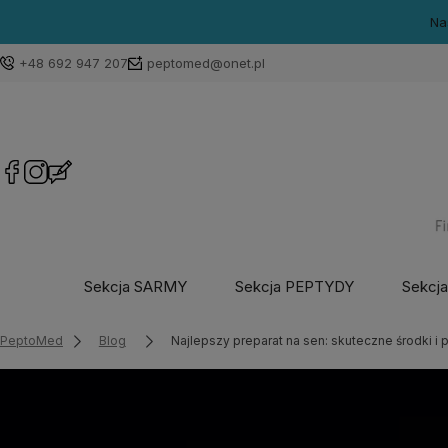
Na
+48 692 947 207
peptomed@onet.pl
Sekcja SARMY
Sekcja PEPTYDY
Sekcj
PeptoMed
Blog
Najlepszy preparat na sen: skuteczne środki i 