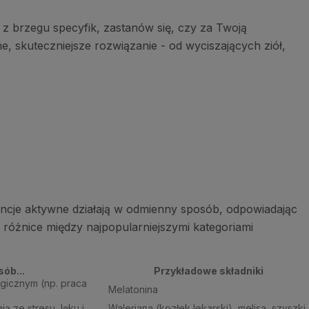
y z brzegu specyfik, zastanów się, czy za Twoją
e, skuteczniejsze rozwiązanie - od wyciszających ziół,
cje aktywne działają w odmienny sposób, odpowiadając
 różnice między najpopularniejszymi kategoriami
sób...
Przykładowe składniki
gicznym (np. praca
Melatonina
ą ze stresu, lęku i
Waleriana (kozłek lekarski), melisa, szyszki