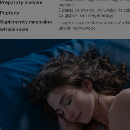
Preparaty ziołowe
napięcie.
Działają celowanie, wpływając na sz
Peptydy
za głęboki sen i regenerację.
Suplementy mineralno-
Uzupełniają niedobory składników k
układu nerwowego.
witaminowe